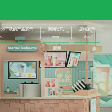
app下载的产品展示
新闻资讯
店铺展示
ct
news
shop