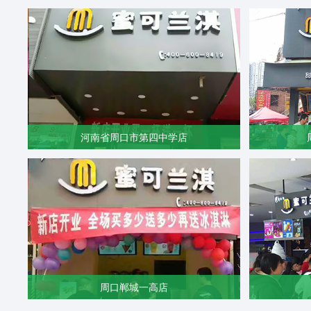
河南省周口市第四中学店
周口郸城一高店