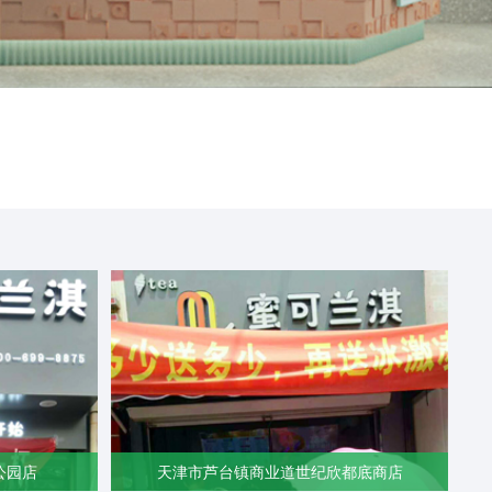
公园店
天津市芦台镇商业道世纪欣都底商店