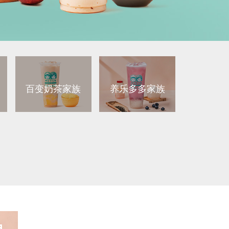
百变奶茶家族
养乐多多家族