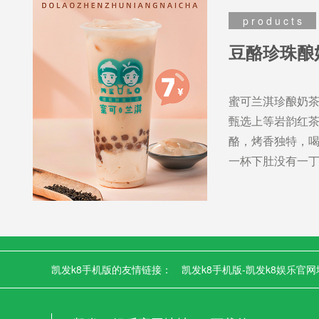
p r o d u c t s
豆酪珍珠酿
蜜可兰淇珍酿奶茶
甄选上等岩韵红
酪，烤香独特，
一杯下肚没有一
凯发k8手机版的友情链接：
凯发k8手机版-凯发k8娱乐官网