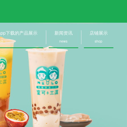
app下载的产品展示
新闻资讯
店铺展示
ct
news
shop