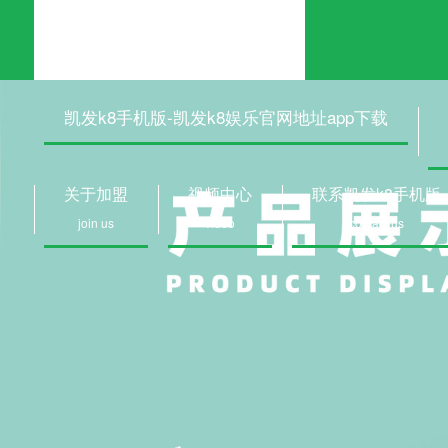
凯发k8手机版-凯发k8娱乐官网地址app下载
凯发k8手机版-凯发k8娱乐官网地址app下载
关于加盟
视频中心
联系凯发k8手机版
join us
video
contact us