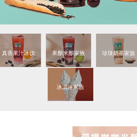
真香果汁冰饮
果酿米酿家族
珍珠奶茶家族
冰淇淋家族