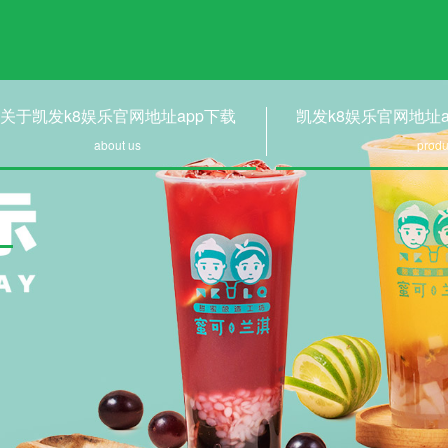
关于凯发k8娱乐官网地址app下载
凯发k8娱乐官网地址
about us
produ