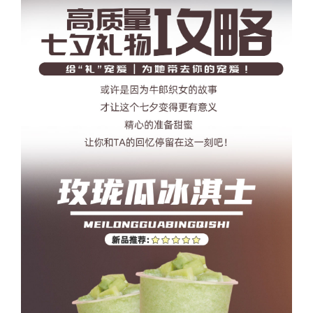
备案：
凯发k8娱乐官网地址app下载的技术支持：
网站地图