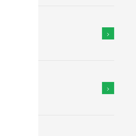
>
>
淇