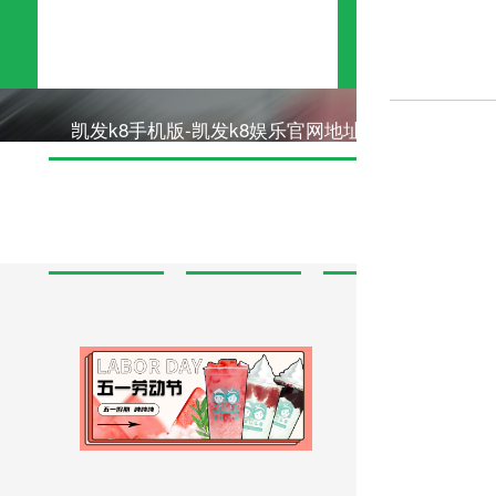
凯发k8手机版-凯发k8娱乐官网地址app下载
凯发k8手机版-凯发k8娱乐官网地址app下载
关于加盟
视频中心
联系凯发k8手机版
join us
video
contact us
05-01
2022