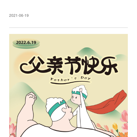
凯发k8手机版-凯发k8娱乐官网地址app下载
2021-06-19
新春礼上礼 买即送新年礼！
02-19
2021
浓情民俗中国年，年味十足腊八“周”
01-23
2021
辞旧岁送温暖
01-09
2021