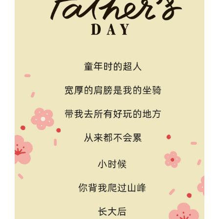
备案：
凯发k8娱乐官网地址app下载的技术支持：
网站地图