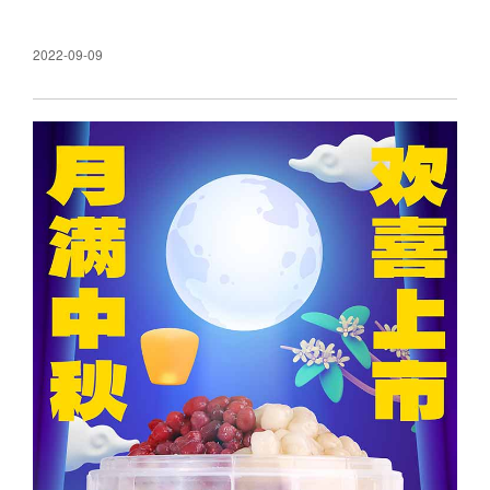
凯发k8手机版-凯发k8娱乐官网地址app下载
2022-09-09
“莓” 好时节，美丽人生。
03-08
2023
有你的季节，又美又甜，致莓好爱情
02-13
2023
2023，我们继续甜蜜...
12-31
2022
凯发k8手机版首页
上一页
3
4
5
7
8
9
下一页
尾页