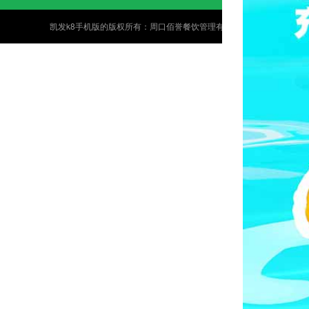
凯发k8手机版的版权所有：周口佰誉餐饮管理有限公司 备案号：