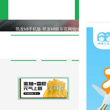
凯发k8手机版-凯发k8娱乐官网地址app下载
凯发k8手机版-凯发k8娱乐官网地址app下载
关于加盟
视频中心
联系凯发k8手机版
join us
video
contact us
09-01
2021