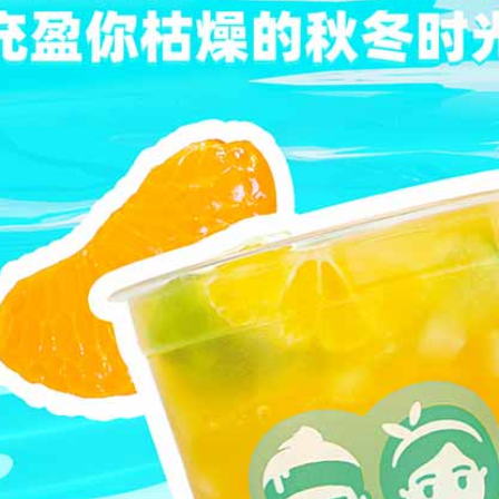
豫公安备案：