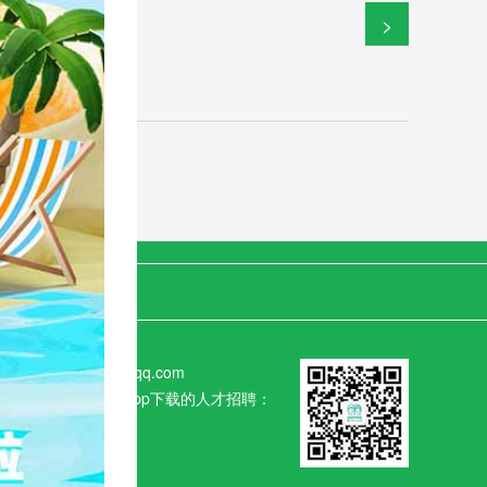
>
页
尾页
邮箱：
3382862069@qq.com
发k8娱乐官网地址app下载的人才招聘：
5138950823