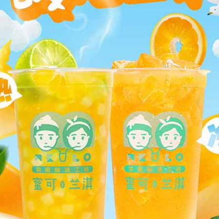
高质量七夕礼物攻略
第二届蜜可兰淇亲吻节来啦！
解暑夏日舌尖 新品上市 美味不容错过