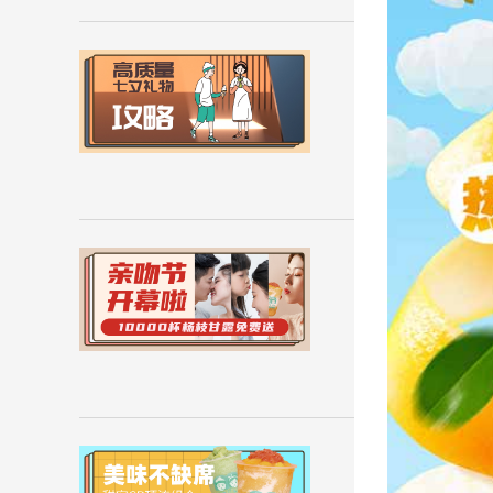
08-13
2021
07-11
2021