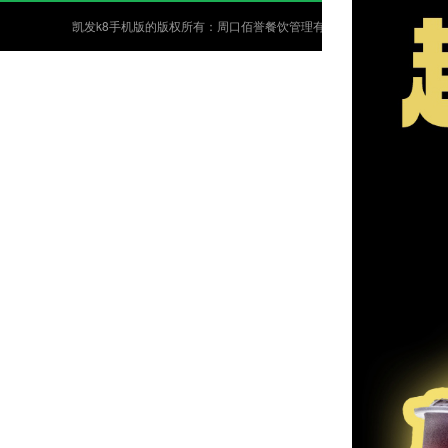
凯发k8手机版的版权所有：周口佰誉餐饮管理有限公司 备案号：