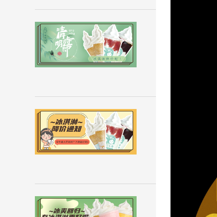
04-04
2022
03-19
2022