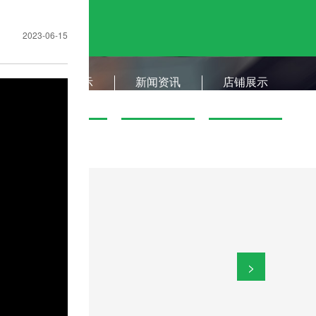
2023-06-15
app下载的产品展示
新闻资讯
店铺展示
ct
news
shop
>