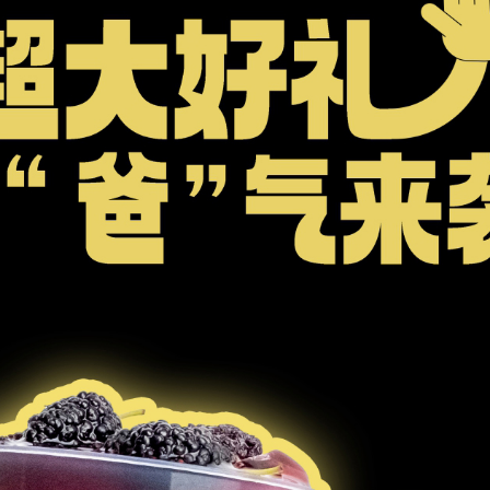
豫公安备案：