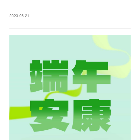
凯发k8手机版-凯发k8娱乐官网地址app下载
2023-06-21
02-23
2024
一茶一语，都是我爱你的秘密。
02-13
2024
蜜可兰淇的年味记忆与新春故事
02-09
2024
2
3
4
5
6
7
下一页
尾页