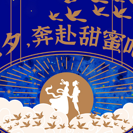
暖心活动---奶茶变变变，有你才温暖
畅玩小料战场，赢取惊喜大礼！
入冬的快乐，从一杯奶茶，一场游戏开始！
你与实现蜜可兰淇奶茶自由的距离 可能只差一个“二维码”