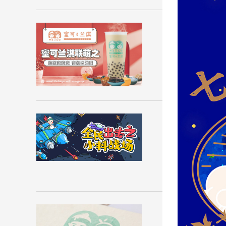
12-08
2020
12-07
2020