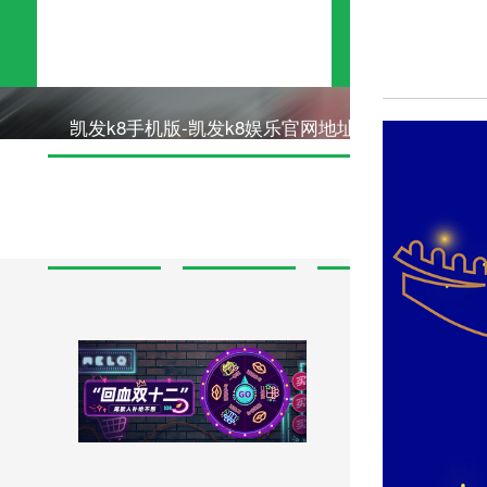
凯发k8手机版-凯发k8娱乐官网地址app下载
凯发k8手机版-凯发k8娱乐官网地址app下载
关于加盟
视频中心
联系凯发k8手机版
join us
video
contact us
12-12
2020