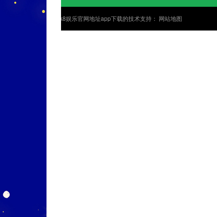
凯发k8娱乐官网地址app下载的技术支持：
网站地图