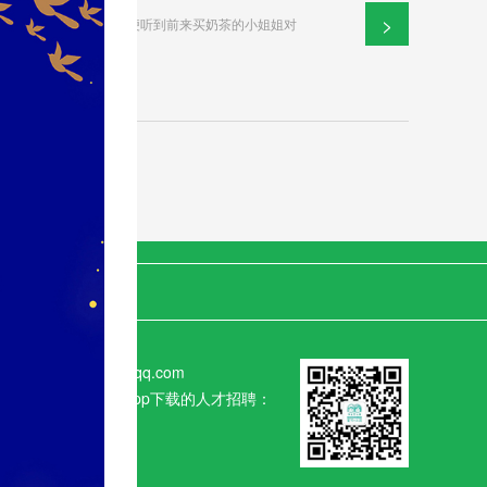
>
走进一家蜜可兰淇店铺，便听到前来买奶茶的小姐姐对
页
尾页
邮箱：
3382862069@qq.com
发k8娱乐官网地址app下载的人才招聘：
5138950823