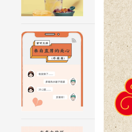
09-12
2020