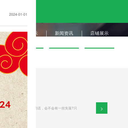
2024-01-01
app下载的产品展示
新闻资讯
店铺展示
ct
news
shop
>
吗?细想下，如果没有的话，会不会有一丝失落?只
..