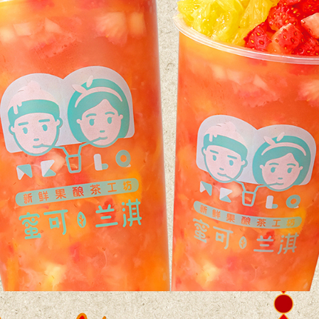
机版首页
上一页
18
19
20
22
23
24
下一
招商热线：400-699-8875 400-699-8875
招商经理：13333948799
凯
1
豫公安备案：