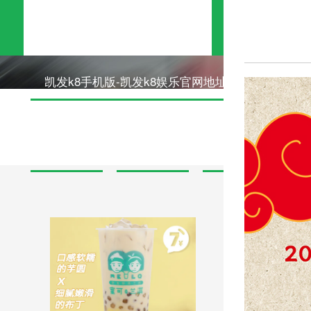
凯发k8手机版-凯发k8娱乐官网地址app下载
凯发k8手机版-凯发k8娱乐官网地址app下载
关于加盟
视频中心
联系凯发k8手机版
join us
video
contact us
10-12
2020