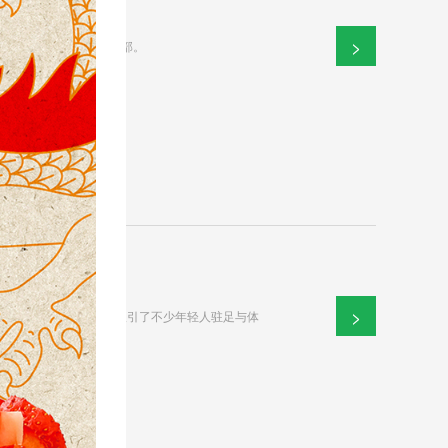
>
生颁发了华为p40手机一部。
>
，一幅幅甜蜜的画面，吸引了不少年轻人驻足与体