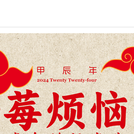
关于凯发k8娱乐官网地址app下载
凯发k8娱乐官网地址
about us
produ
公司新闻
品牌活动
秋天的第二杯奶茶 蜜可兰淇见证你的甜蜜时刻
秋天第一杯奶茶的梗，还时不时会被人们谈起。但第二杯奶茶，有人给你续杯
要你喜欢喝奶茶，蜜可兰淇就可以满足你，它会为你无限续杯，让你不再感到.