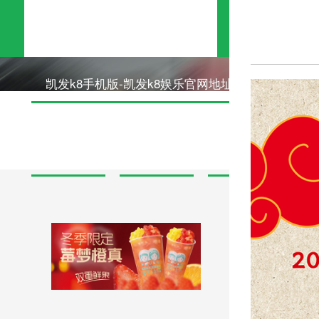
凯发k8手机版-凯发k8娱乐官网地址app下载
凯发k8手机版-凯发k8娱乐官网地址app下载
关于加盟
视频中心
联系凯发k8手机版
join us
video
contact us
12-15
2023