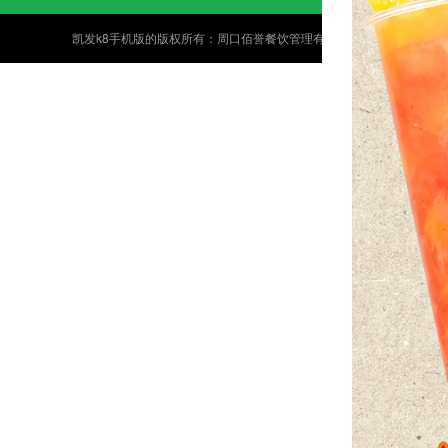
凯发k8手机版的版权所有：周口佰誉餐饮管理有限公司 备案号：