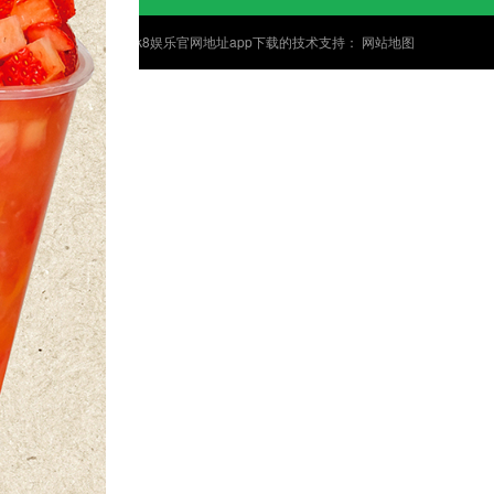
凯发k8娱乐官网地址app下载的技术支持：
网站地图