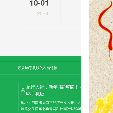
10-01
2023
凯发k8
凯发k8手机版的友情链接：
龙行大运，新年“莓”烦恼！ -凯发
k8手机版
地址：
河南省周口市经济开发区开元大道与中
原路交叉口东北角青网科技园2号楼305室