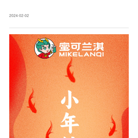
凯发k8手机版-凯发k8娱乐官网地址app下载
2024-02-02
冰爽特饮，火爆上市|蜜可兰淇
07-07
2023
父亲节快乐​！｜蜜可兰淇
06-19
2021
这一杯我们请|蜜可兰淇
06-14
2021