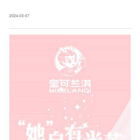
凯发k8手机版-凯发k8娱乐官网地址app下载
2024-03-07
高质量七夕礼物攻略
08-13
2021
第二届蜜可兰淇亲吻节来啦！
07-11
2021
解暑夏日舌尖 新品上市 美味不容错过
06-30
2021