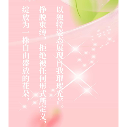
凯发k8手机版的友情链接：
致敬每一位自带光芒的她 -凯发k8手机版
地址：
河南省周口市经济开发区开元大道与中原路交叉口东北角青网科
技园2号楼305室
招商热线：400-699-8875 400-699-8875
招商经理：13333948799
邮箱：
3382862069@qq.com
凯发k8娱乐官网地址app下载的人才招聘：
15138950823
凯发k8手机版的版权所有：周口佰誉餐饮管理有限公司 备案号：
豫公安
备案：
凯发k8娱乐官网地址app下载的技术支持：
网站地图