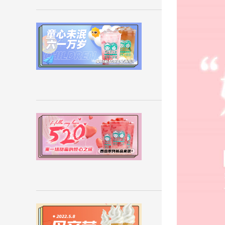
06-01
2021
05-20
2022