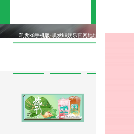
凯发k8手机版-凯发k8娱乐官网地址app下载
凯发k8手机版-凯发k8娱乐官网地址app下载
关于加盟
视频中心
联系凯发k8手机版
join us
video
contact us
06-03
2021