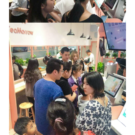
凯发k8手机版的友情链接：
凯发k8手机版-凯发k8娱乐官网地址app下载
河南省周口市五一路399店 -凯发k8手机版
地址：
河南省周口市市辖区昌建新世界c栋17楼1712
招商热线：400-600-8419 400-699-8875
招商经理：13333948799
邮箱：
3382862069@qq.com
凯发k8娱乐官网地址app下载的人才招聘：0394-
8765799
凯发k8手机版的版权所有：周口佰誉餐饮管理有限公司 备案号：
凯发k8娱乐官
网地址app下载的技术支持：