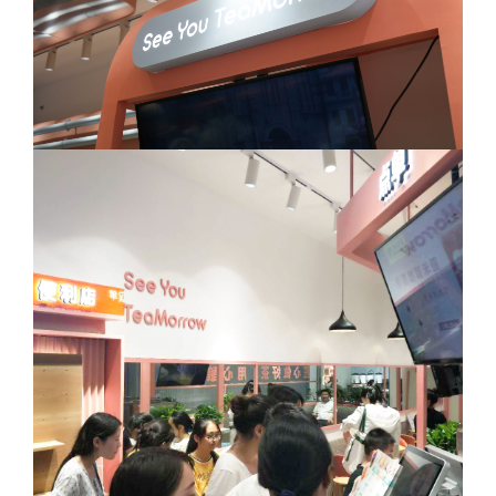
湖北黄冈职业技术学院
河南周口项城白马店
安徽临泉步行街店
安徽蚌埠布百货大楼店
河南省周口市幼儿师范店
河南省商丘市正大旺街店
凯发k8手机版首页
上一页
1
2
4
5
6
下一页
尾页