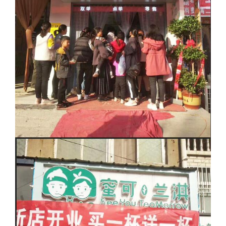
网地址app下载的技术支持：