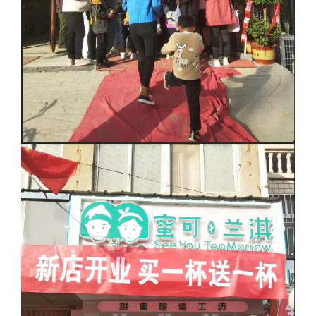
2
3
4
5
6
下一页
尾页
凯发k8手机版的友情链接：
凯发k8手机版-凯发k8娱乐官网地址app下载
淮阳临蔡镇430店开业 -凯发k8手机版
地址：
河南省周口市市辖区昌建新世界c栋17楼1712
招商热线：400-600-8419 400-699-8875
招商经理：13333948799
邮箱：
3382862069@qq.com
凯发k8娱乐官网地址app下载的人才招聘：0394-
8765799
凯发k8手机版的版权所有：周口佰誉餐饮管理有限公司 备案号：
凯发k8娱乐官