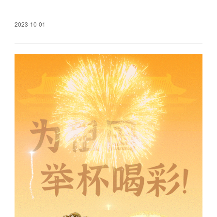
凯发k8手机版-凯发k8娱乐官网地址app下载
2023-10-01
这一杯·只给“粽”要的人
06-12
2021
十分轻松占榜首。一跃龙门“玫”压力
06-05
2021
六一放假|拒绝长大
06-01
2021