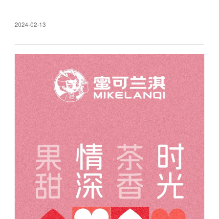
凯发k8手机版-凯发k8娱乐官网地址app下载
2024-02-13
奶茶在手天冷不抖
12-03
2021
双十一-蜜可兰淇帮你清空购物车
11-01
2021
万圣节-来蜜可兰淇做一个馋鬼
10-30
2021