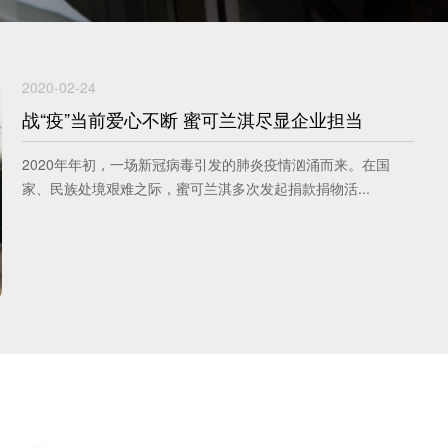
2020-02-24
战“疫”当前爱心不断 蜜可兰淇尽显企业担当
2020年年初，一场新冠病毒引发的肺炎疫情汹涌而来。在国
家、民族处境艰难之际，蜜可兰淇多次发起捐款捐物活...