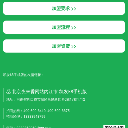
加盟要求 >>
加盟流程 >>
加盟资费 >>
凯发k8手机版的友情链接：
北京夜来香网站内江市-凯发k8手机版
地址：
河南省周口市市辖区昌建新世界c栋17楼1712
招商热线：400-600-8419 400-699-8875
招商经理：13333948799
邮箱：
3382862069@qq.com