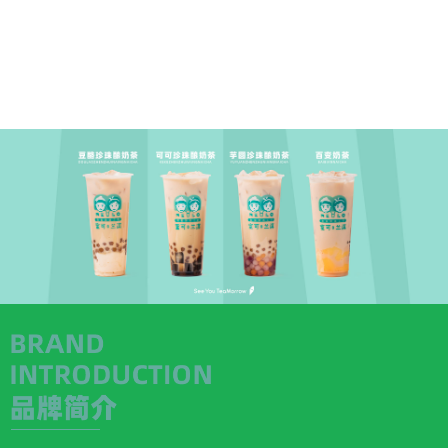
2021-06-15 10:15:42
© baidu
使用百度前必读
意见反馈
京icp证030173号
京公网安备11000002000001号
返回顶部