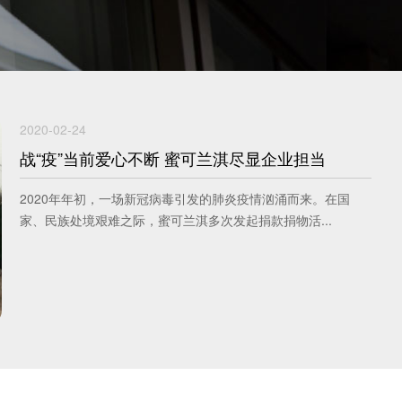
2020-02-24
战“疫”当前爱心不断 蜜可兰淇尽显企业担当
2020年年初，一场新冠病毒引发的肺炎疫情汹涌而来。在国
家、民族处境艰难之际，蜜可兰淇多次发起捐款捐物活...