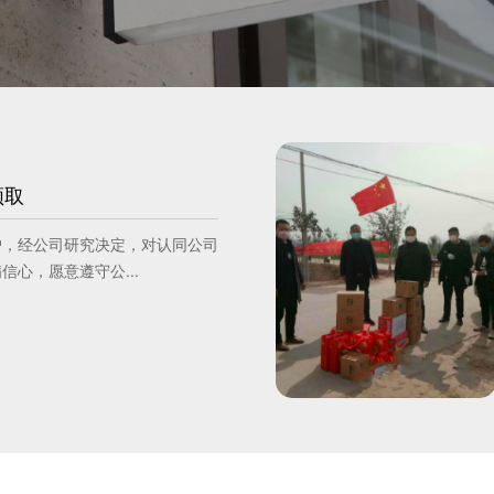
领取
户，经公司研究决定，对认同公司
心，愿意遵守公...