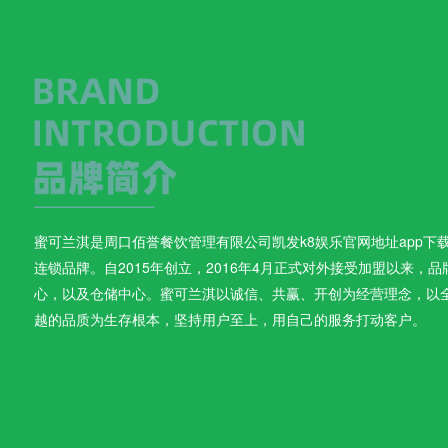
蜜可兰淇是周口佰誉餐饮管理有限公司凯发k8娱乐官网地址app下
连锁品牌。自2015年创立，2016年4月正式对外接受加盟以来
心，以及仓储中心。蜜可兰淇以诚信、共赢、开创为经营理念，以
越的品质为生存根本，坚持用户至上，用自己的服务打动客户。