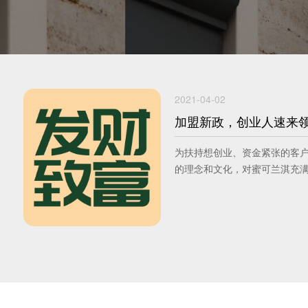
2021-04-02
加盟新政，创业人速来
为扶持想创业、资金紧张的客
的理念和文化，对蜜可兰淇充满信