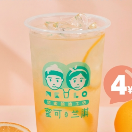
奶茶的生意为什么这么火爆
在小城镇加盟奶茶品牌店的优势在哪？