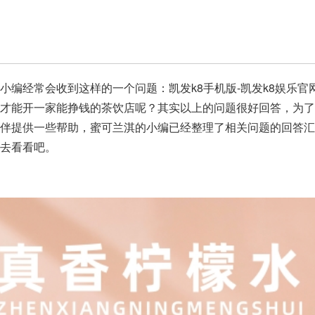
关于凯发k8娱乐官网地址app下载
凯发k8娱乐官网地址
编经常会收到这样的一个问题：
凯发k8手机版-凯发k8娱乐官
about us
produ
才能开一家能挣钱的茶饮店呢？其实以上的问题很好回答，为了
公司新闻
品牌活动
伴提供一些帮助，蜜可兰淇的小编已经整理了相关问题的回答汇
去看看吧。
加盟新政，创业人速来领取
为扶持想创业、资金紧张的客户，经公司研究决定，对认同公司的理念和文
范，并愿意配合公司的意向加盟商