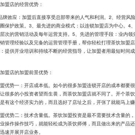
盟店的经营优势：
牌效应：加盟后直接享受总部带来的人气和利润。2、经营风险
圈保护政策。3、最先进的商业模式：以连锁加盟店为中心。4
层次的营销活动及每年运营支持。5、先进的管理手段：业内领
销管理经验以及完备的运营管理手册，帮你轻松打理茶饮加盟店
：提供开业培训和持续不断的经营指导，让加盟者用最短时间成
2
3
4
5
6
7
下一页
尾页
盟店的加盟前景优势：
优势一：开店成本低。如今的很多加盟连锁开店的成本都要很
让很多的小投资者望而生畏，而茶饮加盟店就不同了。开个茶饮
是有这个经济实力的，而且选好了店址之后，开张了就能马上赚
优势二：技术含量低。茶饮加盟投资是最不需要技术含量的，
招商热线：400-600-8419 400-699-8875
业操作操作技巧，就能轻松成为茶饮师傅，而且做出来的产品还
招商经理：13333948799
凯
迅速开展开店业务。
0